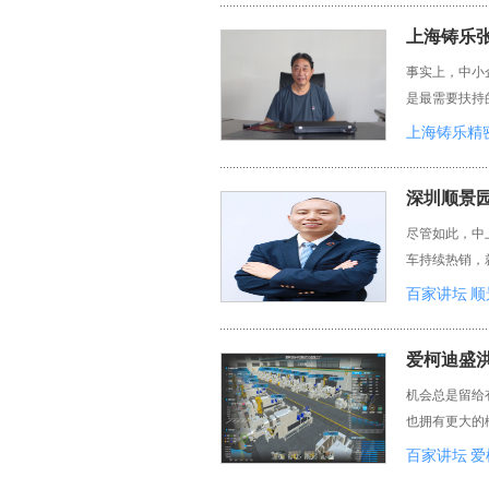
上海铸乐张
事实上，中小
是最需要扶持
上海铸乐精
深圳顺景园
尽管如此，中
车持续热销，
百家讲坛
顺
爱柯迪盛洪
机会总是留给
也拥有更大的
百家讲坛
爱