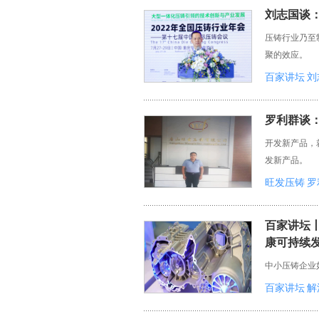
刘志国谈
压铸行业乃至
聚的效应。
百家讲坛
刘
罗利群谈
开发新产品，
发新产品。
旺发压铸
罗
百家讲坛
康可持续
中小压铸企业
百家讲坛
解