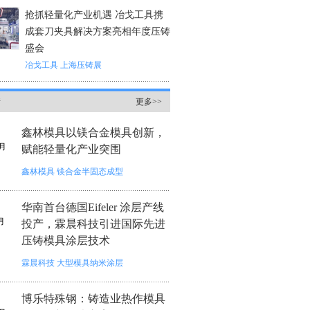
抢抓轻量化产业机遇 冶戈工具携
成套刀夹具解决方案亮相年度压铸
盛会
冶戈工具
上海压铸展
情
更多>>
鑫林模具以镁合金模具创新，
月
赋能轻量化产业突围
鑫林模具
镁合金半固态成型
华南首台德国Eifeler 涂层产线
月
投产，霖晨科技引进国际先进
压铸模具涂层技术
霖晨科技
大型模具纳米涂层
博乐特殊钢：铸造业热作模具