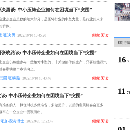
决勇谈: 中小压铸企业如何在困境当下“突围”
企业占企业总数的绝大部分，是压铸行业的中坚力量，是行业的未来，
的群体。
密
张决勇
继续阅读
2022/10/10 10:45:20
E周行
张晓路谈: 中小压铸企业如何在困境当下“突围”
16
7
上企业仍然能参与一些相对小型的，非关键部件的生产，只要新能源汽
就会带动整个市场向上。
景园
张晓路
继续阅读
2022/10/10 10:43:46
11
7
谈: 中小压铸企业如何在困境当下“突围”
有准备的人，抓住时机多做准备，多做提升，以后的发展机会会更多，
概率在一众企业中脱颖而出。
柯迪
盛洪博士
继续阅读
2022/9/20 12:22:47
01