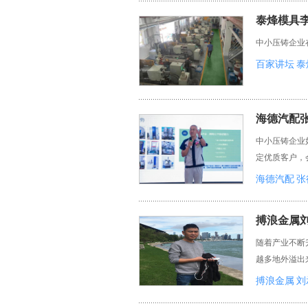
泰烽模具李
中小压铸企业
百家讲坛
泰
海德汽配张
中小压铸企业
定优质客户，
海德汽配
张
搏浪金属刘
随着产业不断
越多地外溢出
搏浪金属
刘