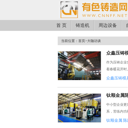
首 页
铸造机
周边设备
当前位置：
首页
>
大咖访谈
众鑫压铸模
作为压铸企业
着春暖花开时
众鑫压铸模
钛顺金属陈
中小型企业更
系，苦练内功
钛顺金属
陈