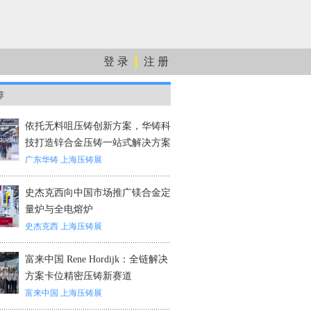
登 录
注 册
荐
依托无料咀压铸创新方案，华铸科
技打造锌合金压铸一站式解决方案
广东华铸
上海压铸展
史杰克西向中国市场推广镁合金定
量炉与全电熔炉
史杰克西
上海压铸展
富来中国 Rene Hordijk：全链解决
方案卡位精密压铸新赛道
富来中国
上海压铸展