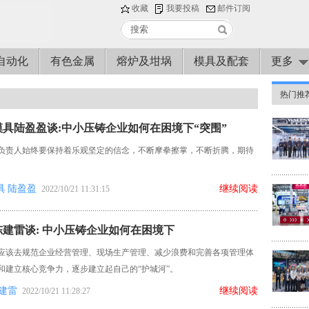
收藏
我要投稿
邮件订阅
自动化
有色金属
熔炉及坩埚
模具及配套
更多
热门推
具陆盈盈谈:中小压铸企业如何在困境下“突围”
负责人始终要保持着乐观坚定的信念，不断摩拳擦掌，不断折腾，期待
。
具
陆盈盈
继续阅读
2022/10/21 11:31:15
建雷谈: 中小压铸企业如何在困境下
应该去规范企业经营管理、现场生产管理、减少浪费和完善各项管理体
和建立核心竞争力，逐步建立起自己的“护城河”。
建雷
继续阅读
2022/10/21 11:28:27