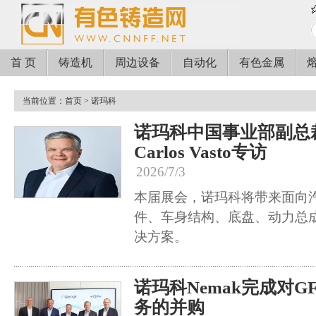
首 页
铸造机
周边设备
自动化
有色金属
当前位置：
首页
> 诺玛科
诺玛科中国事业部副总裁
Carlos Vasto专访
2026/7/3
本届展会，诺玛科将带来面向
件、车身结构、底盘、动力总
决方案。
诺玛科Nemak完成对
务的并购