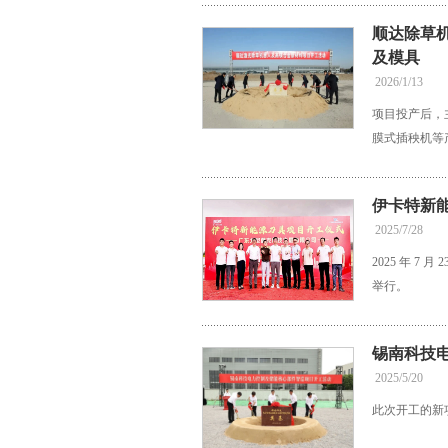
顺达除草
及模具
2026/1/13
项目投产后，
膜式插秧机等
伊卡特新
2025/7/28
2025 年 
举行。
锡南科技
2025/5/20
此次开工的新