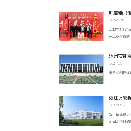
帅翼驰（
2024/3/28
2023年3
开工奠基仪式
池州安能
2024/3/14
项目将利用镁
浙江万安
2023/12/19
新厂房建成后
金固定卡钳的