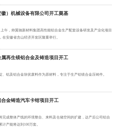
安徽）机械设备有限公司开工奠基
月27日上午，帅翼驰新材料集团高性能铝合金生产配套设备研发及产业化项目
，在安徽省含山经济开发区隆重举行。
金属再生镁铝合金及铸造项目开工
锭、铝及铝合金块状废料作为原材料，专注于生产铝镁合金压铸件。
铝合金铸造汽车卡钳项目开工
将完成整体产线的环境整合、来料及仓储空间的扩建，达产后公司铝合
累计产能将达到100万套。