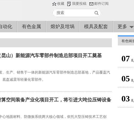
收藏
我要投稿
邮件订阅
自动化
有色金属
熔炉及坩埚
模具及配套
更多
有色铸
（昆山）新能源汽车零部件制造总部项目开工奠基
07
8
发、生产、销售于一体的新能源汽车零部件制造总部基地，产品覆盖汽
05
、底盘减震等轻量化零部件。
8
03
智算空间装备产业化项目开工，将引进大吨位压铸设备
8
中心地面材料、防微振系统两大核心领域，依托大型压铸技术工艺创