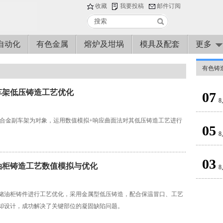
收藏
我要投稿
邮件订阅
自动化
有色金属
熔炉及坩埚
模具及配套
更多
有色铸
车架低压铸造工艺优化
07
8
6铝合金副车架为对象，运用数值模拟+响应曲面法对其低压铸造工艺进行
05
8
03
油柜铸造工艺数值模拟与优化
8
储油柜铸件进行工艺优化，采用金属型低压铸造，配合保温冒口、工艺
却设计，成功解决了关键部位的凝固缺陷问题。