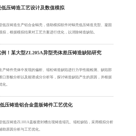
壳低压铸造工艺设计及数值模拟
型低压铸造生产铝合金蜗壳，借助模拟软件对蜗壳低压铸造充型、凝固
模拟，根据模拟结果对工艺方案进行优化，以消除铸造缺陷。
例！某大型ZL205A异型壳体差压铸造缺陷研究
生产铸件壳体中发现的偏析、缩松铸造缺陷进行力学性能检测、缺陷部
断口形貌分析以及能谱成分分析等，探讨铸造缺陷产生的原因，并根据
优化。
用低压铸造铝合金盖板铸件工艺优化
型低压铸造ZL101A盖板密封槽出现铸造缩孔、缩松缺陷，采用模拟分析
辅助原因分析与工艺优化。