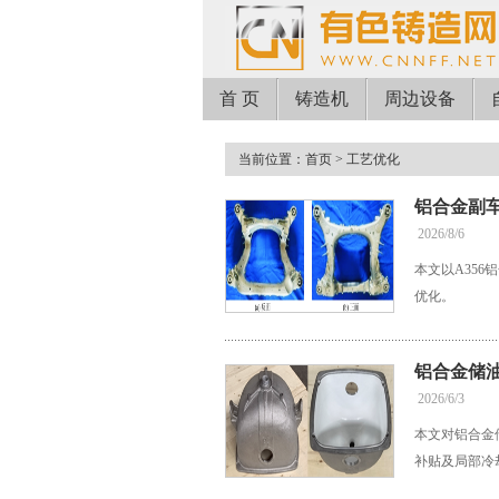
首 页
铸造机
周边设备
当前位置：
首页
> 工艺优化
铝合金副
2026/8/6
本文以A35
优化。
铝合金储
2026/6/3
本文对铝合金
补贴及局部冷