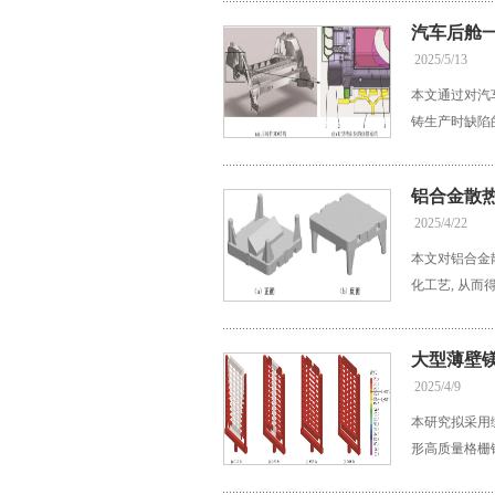
汽车后舱
2025/5/13
本文通过对汽
铸生产时缺陷
铝合金散
2025/4/22
本文对铝合金
化工艺, 从
大型薄壁
2025/4/9
本研究拟采用
形高质量格栅