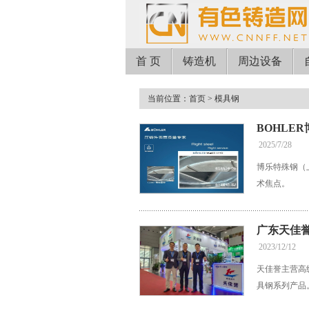
首 页
铸造机
周边设备
当前位置：
首页
> 模具钢
BOHLE
2025/7/28
博乐特殊钢（
术焦点。
广东天佳
2023/12/12
天佳誉主营高
具钢系列产品