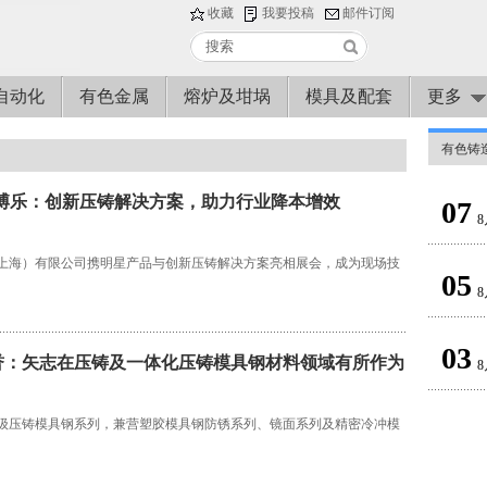
收藏
我要投稿
邮件订阅
自动化
有色金属
熔炉及坩埚
模具及配套
更多
有色铸
R博乐：创新压铸解决方案，助力行业降本增效
07
8
上海）有限公司携明星产品与创新压铸解决方案亮相展会，成为现场技
05
8
03
誉：矢志在压铸及一体化压铸模具钢材料领域有所作为
8
级压铸模具钢系列，兼营塑胶模具钢防锈系列、镜面系列及精密冷冲模
。