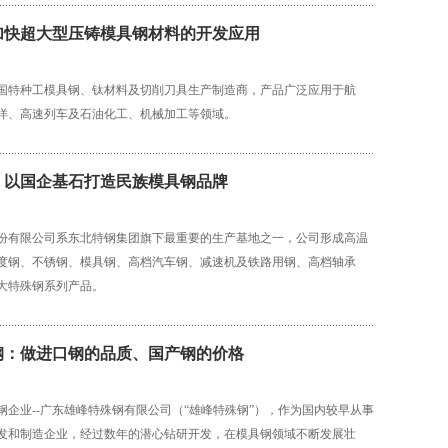
加快超大型压铸模具钢材料的开发应用
国特种工模具钢、钛材料及切削刀具生产制造商，产品广泛应用于航
洋、高速列车及石油化工、机械加工等领域。
，以国企基石打造民族模具钢品牌
份有限公司系东北特钢集团旗下最重要的生产基地之一，公司形成高温
度钢、不锈钢、模具钢、高档汽车钢、减速机及铁路用钢、高档轴承
大特殊钢系列产品。
钢：做进口钢的品质、国产钢的价格
钢企业--广东雄峰特殊钢有限公司（“雄峰特殊钢”），作为国内较早从事
发和制造企业，经过数年的潜心钻研开发，在模具钢领域不断发展壮