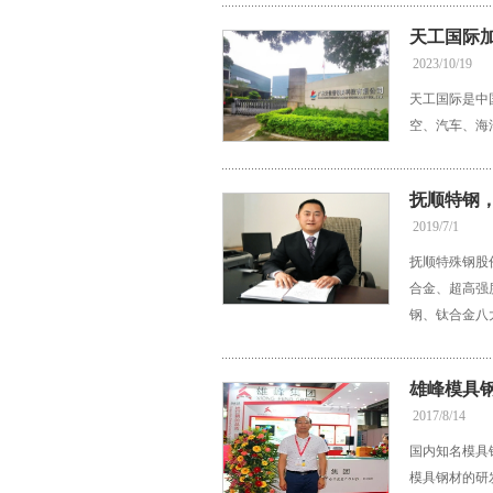
天工国际
2023/10/19
天工国际是中
空、汽车、海
抚顺特钢
2019/7/1
抚顺特殊钢股
合金、超高强
钢、钛合金八
雄峰模具
2017/8/14
国内知名模具
模具钢材的研