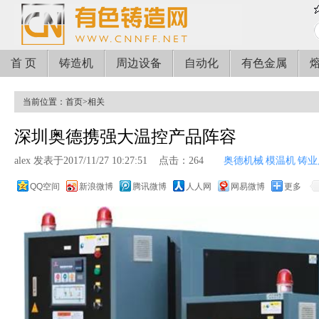
首 页
铸造机
周边设备
自动化
有色金属
当前位置：
首页
>
相关
深圳奥德携强大温控产品阵容
alex 发表于2017/11/27 10:27:51
点击：264
奥德机械
模温机
铸业
QQ空间
新浪微博
腾讯微博
人人网
网易微博
更多