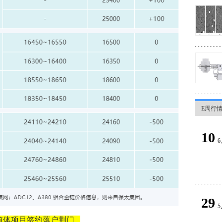
E周行
10
6
29
5
箱体项目签约落户荆门