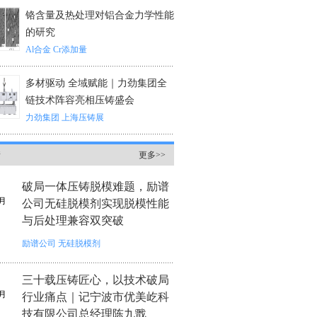
铬含量及热处理对铝合金力学性能
的研究
Al合金
Cr添加量
多材驱动 全域赋能｜力劲集团全
链技术阵容亮相压铸盛会
力劲集团
上海压铸展
情
更多>>
破局一体压铸脱模难题，励谱
月
公司无硅脱模剂实现脱模性能
与后处理兼容双突破
励谱公司
无硅脱模剂
三十载压铸匠心，以技术破局
月
行业痛点｜记宁波市优美屹科
技有限公司总经理陈九戬