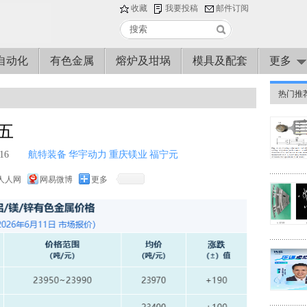
收藏
我要投稿
邮件订阅
自动化
有色金属
熔炉及坩埚
模具及配套
更多
热门推
期五
16
航特装备
华宇动力
重庆镁业
福宁元
人人网
网易微博
更多