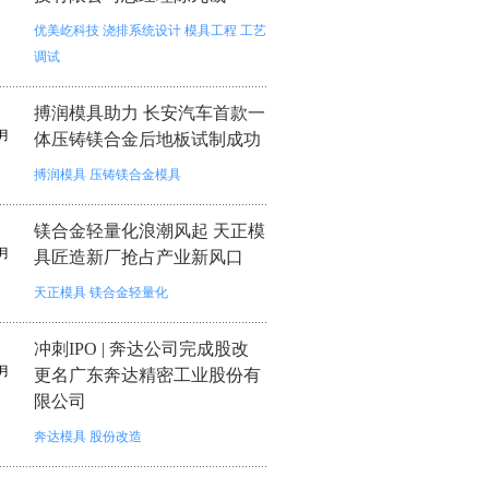
优美屹科技
浇排系统设计
模具工程
工艺
调试
搏润模具助力 长安汽车首款一
月
体压铸镁合金后地板试制成功
搏润模具
压铸镁合金模具
镁合金轻量化浪潮风起 天正模
月
具匠造新厂抢占产业新风口
天正模具
镁合金轻量化
冲刺IPO | 奔达公司完成股改
月
更名广东奔达精密工业股份有
限公司
奔达模具
股份改造