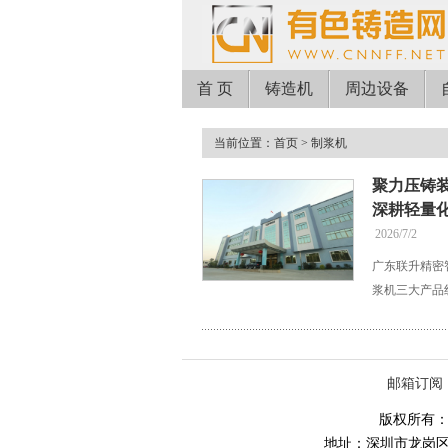
首 页
铸造机
周边设备
当前位置：
首页
> 制浆机
聚力压铸
深耕轻量
2026/7/2
广东联升精密
浆机三大产品
邮箱订阅
版权所有：有色铸
地址：深圳市龙岗区埔厦路8