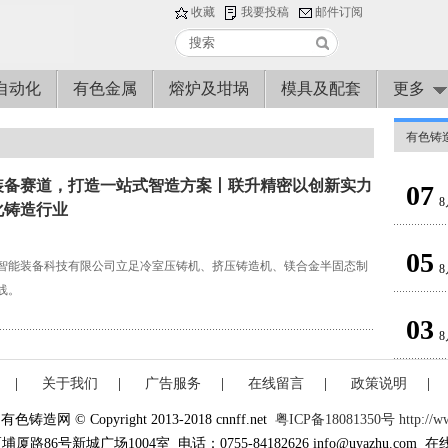
收藏
我要投稿
邮件订阅
自动化
有色金属
熔炉及坩埚
模具及配套
更多
有色铸
装备赛道，打造一站式智造方案丨联升精密以创新实力
07
8
化铸造行业
05
智能装备科技有限公司立足冷室压铸机、挤压铸造机、镁合金半固态制
8
线。
03
8
|
关于我们
|
广告服务
|
在线留言
|
政策说明
|
造网 © Copyright 2013-2018 cnnff.net
粤ICP备18081350号 http://www
6号新城广场1004室 电话：0755-84182626 info@uyazhu.com 在