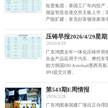
拓普集团：泰国工厂年内投产
领益智造在港交所主板上市；
产能扩建；奎克好富顿张家港
压铸早报2026/4/29星
2026/4/29
广东鸿图去年一体化压铸件营
合金产品应用于汽车、摩托车
助力韩国DH Autolead墨
IPO提交注册。
第543期E周情报
2026/3/28
广东鸿图泰国建厂项目正办理