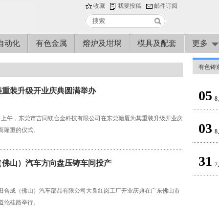
收藏
我要投稿
邮件订阅
自动化
有色金属
熔炉及坩埚
模具及配套
更多
有色铸
镁重装升级开业庆典圆满举办
05
8
月14日上午，东莞市吉同镁合金科技有限公司在东莞塘厦为其重装升级开业庆
03
而隆重的仪式。
8
31
（佛山）汽车方向盘压铸车间投产
7
，丰田合成（佛山）汽车部品有限公司大良红岗工厂开业庆典在广东佛山市
道伦桂路举行。