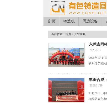
首 页
铸造机
周边设备
当前位置：
首页
> 开业庆典
东莞吉同
2025/1/15
2025年1
典举行了简约
丰田合成
2023/11/29
11月28日
顺德区大良街