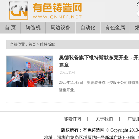
首 页
铸造机
周边设备
自动化
有色金属
当前位置：
首页
> 维特斯默
奥德装备旗下维特斯默东莞开业，开
篇章
2025/11/4
2025年11月3日，奥德装备旗下控股子公司维
隆重开业。
邮箱订阅
|
关于我们
|
广告
版权所有：有色铸造网 © Copyright 2013-20
地址：深圳市龙岗区埔厦路86号新城广场1004室 电话：0755