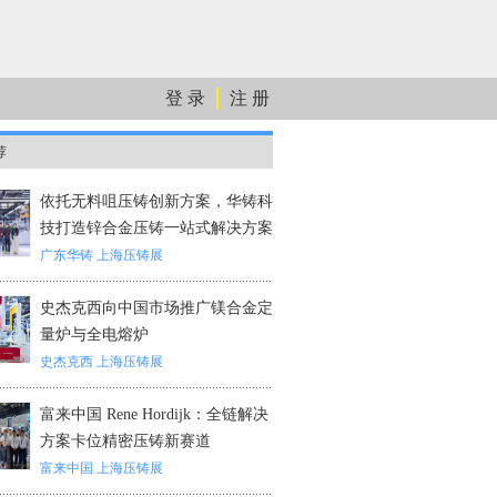
登 录
注 册
荐
依托无料咀压铸创新方案，华铸科
技打造锌合金压铸一站式解决方案
广东华铸
上海压铸展
史杰克西向中国市场推广镁合金定
量炉与全电熔炉
史杰克西
上海压铸展
富来中国 Rene Hordijk：全链解决
方案卡位精密压铸新赛道
富来中国
上海压铸展