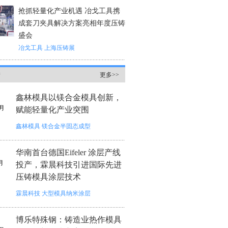
抢抓轻量化产业机遇 冶戈工具携
成套刀夹具解决方案亮相年度压铸
盛会
冶戈工具
上海压铸展
情
更多>>
鑫林模具以镁合金模具创新，
月
赋能轻量化产业突围
鑫林模具
镁合金半固态成型
华南首台德国Eifeler 涂层产线
月
投产，霖晨科技引进国际先进
压铸模具涂层技术
霖晨科技
大型模具纳米涂层
博乐特殊钢：铸造业热作模具