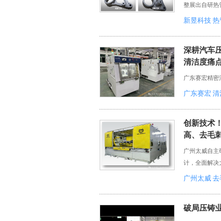
整展出自研热
新昱科技
热
深耕汽车
清洁度痛
广东赛宏精密
广东赛宏
清
创新技术
高、去毛
广州太威自主研
计，全面解决
广州太威
去
破局压铸