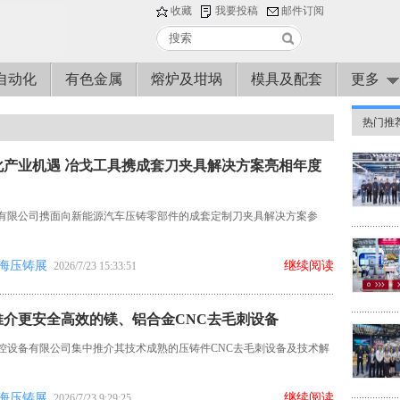
收藏
我要投稿
邮件订阅
自动化
有色金属
熔炉及坩埚
模具及配套
更多
热门推
化产业机遇 冶戈工具携成套刀夹具解决方案亮相年度
有限公司携面向新能源汽车压铸零部件的成套定制刀夹具解决方案参
海压铸展
继续阅读
2026/7/23 15:33:51
推介更安全高效的镁、铝合金CNC去毛刺设备
控设备有限公司集中推介其技术成熟的压铸件CNC去毛刺设备及技术解
海压铸展
继续阅读
2026/7/23 9:29:25