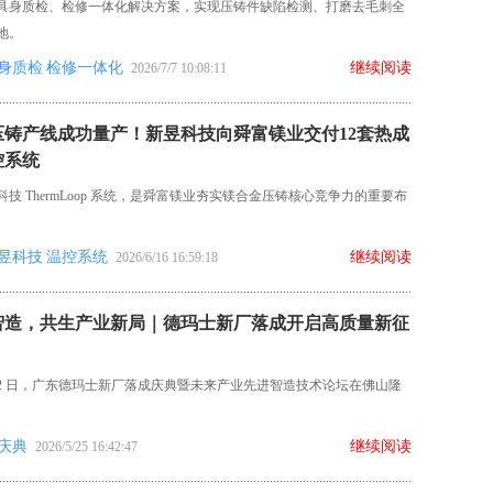
具身质检、检修一体化解决方案，实现压铸件缺陷检测、打磨去毛刺全
地。
身质检
检修一体化
继续阅读
2026/7/7 10:08:11
压铸产线成功量产！新昱科技向舜富镁业交付12套热成
控系统
技 ThermLoop 系统，是舜富镁业夯实镁合金压铸核心竞争力的重要布
昱科技
温控系统
继续阅读
2026/6/16 16:59:18
智造，共生产业新局｜德玛士新厂落成开启高质量新征
5 月 22 日，广东德玛士新厂落成庆典暨未来产业先进智造技术论坛在佛山隆
庆典
继续阅读
2026/5/25 16:42:47