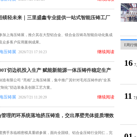
 铝镁轻未来｜三里盛鑫专业提供一站式智能压铸工厂
参加上海压铸展，推介其在大型铝合金、镁合金压铸岛智能自动化集成
及众多客户应用案例成果。
E周行
海压铸展
继续阅读
2026/7/21 17:16:23
16
7
00T切边机投入生产 赋能新能源一体压铸件稳定生产
制造有限公司 “亮相”上海压铸展，集中推广其针对毛坯压铸件的“全系
定制化”切边装备及创新工艺方案。
11
海压铸展
继续阅读
2026/7/21 11:20:29
7
热管理闭环系统落地挤压铸造，交出厚壁壳体提质增效
度携手东临精密模具重磅参展，面向全国镁、铝合金压铸行业同仁，完
01