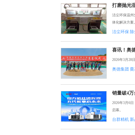
打磨抛光
洁尘环保温州
体化解决方案
洁尘环保
除
喜讯！奥
2026年3
奥德集团
奠
销量破4万
2026年3月
启幕。
台群精机
新