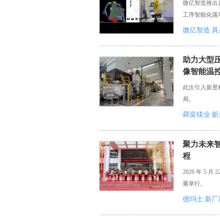
微亿智造推出
工序智能化落
微亿智造
具
助力大型
像智能温
此次引入新昱科
局。
舜富镁业
新
聚力未来
程
2026 年 
重举行。
德玛士
新厂