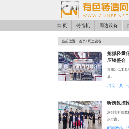
首 页
铸造机
周边设备
当前位置：
首页
>
周边设备
抢抓轻量
压铸盛会
常州冶戈工具
展。
冶戈工具
上
昕凯数控
深圳市昕凯数
决方案。
昕凯数控
上